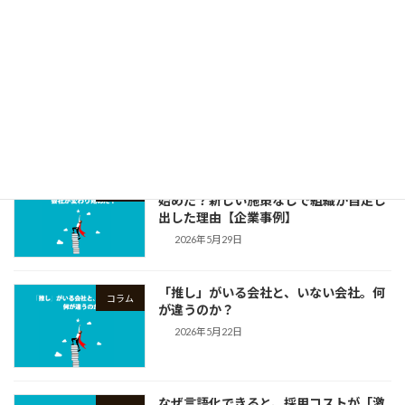
2026年6月12日
「笑顔で挑戦できる会社」を、あなたと
コラム
一緒に。理学療法士を経て、私が組織の
「言語化」に伴走する理由
2026年6月5日
「言葉」を整えただけで、会社が変わり
コラム
始めた？新しい施策なしで組織が自走し
出した理由【企業事例】
2026年5月29日
「推し」がいる会社と、いない会社。何
コラム
が違うのか？
2026年5月22日
なぜ言語化できると、採用コストが「激