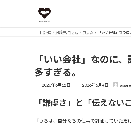
コ
ナ
ン
ビ
テ
ゲ
ン
ー
ツ
シ
HOME
保護中: コラム
コラム
「いい会社」なのに
へ
ョ
ス
ン
キ
に
「いい会社」なのに、
ッ
移
プ
動
多すぎる。
最
2026年6月12日
2026年6月4日
aisar
終
更
「謙虚さ」と「伝えない
新
日
時
:
「うちは、自分たちの仕事で評価していただ