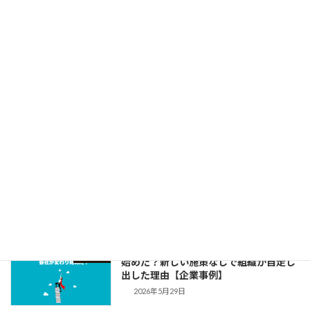
コラム
で動く会社の「差」はどこにある？【組
織の自走化】
2026年6月19日
「いい会社」なのに、誰にも知られてい
コラム
ない会社が多すぎる。
2026年6月12日
「笑顔で挑戦できる会社」を、あなたと
コラム
一緒に。理学療法士を経て、私が組織の
「言語化」に伴走する理由
2026年6月5日
「言葉」を整えただけで、会社が変わり
コラム
始めた？新しい施策なしで組織が自走し
出した理由【企業事例】
2026年5月29日