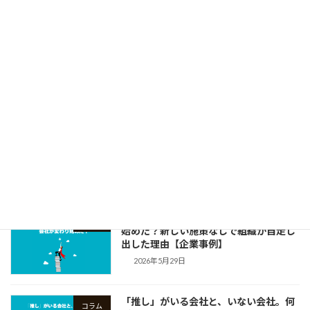
2026年6月19日
「いい会社」なのに、誰にも知られてい
コラム
ない会社が多すぎる。
2026年6月12日
「笑顔で挑戦できる会社」を、あなたと
コラム
一緒に。理学療法士を経て、私が組織の
「言語化」に伴走する理由
2026年6月5日
「言葉」を整えただけで、会社が変わり
コラム
始めた？新しい施策なしで組織が自走し
出した理由【企業事例】
2026年5月29日
「推し」がいる会社と、いない会社。何
コラム